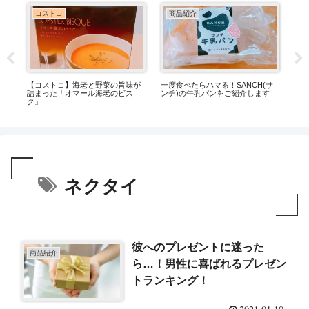
コストコ
商品紹介
味
【コストコ】海老と野菜の旨味が
一度食べたらハマる！SANCH(サ
【
ら
詰まった「オマール海老のビス
ンチ)の牛乳パンをご紹介します
た
ク」
ネクタイ
彼へのプレゼントに迷った
商品紹介
ら…！男性に喜ばれるプレゼン
トランキング！