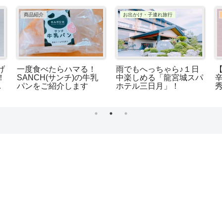
コストコ
コストコ
ス
【コストコ】温めるだけ
【コストコ】もっちり食
ス
簡単！絶品パスタ「トマ
感が堪らない！「もちも
ト＆マスカルポーネチー
ちじゃがまん」
ズパスタソース」