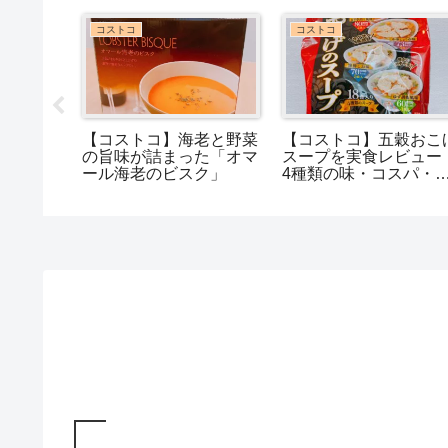
コストコ
おうちカフェ・カフェ巡り
大人気の
コストコの冷凍ストロベ
タリーズのドリンクカ
ル3種類
リー！味は実際美味しい
タマイズについて！オ
♪
の…？解凍したらやば
スメは？
い…？？