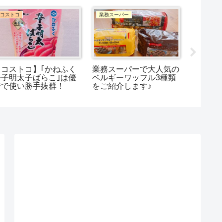
コストコ
コストコ
コストコ
コストコのお弁当におす
【コストコ】おすすめポ
【コス
すめのおかず4選｜時短
テトチップス5選！味・
きトリ
＆コスパ抜群の商品を紹
コスパを実食比較
タルト
介！