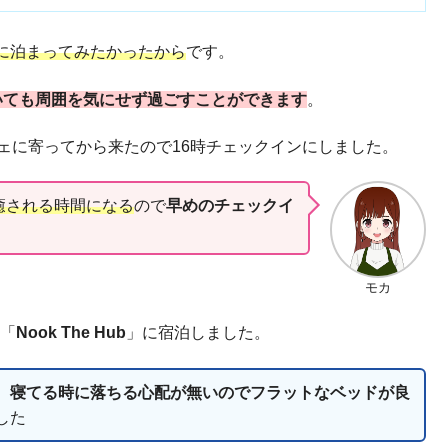
に泊まってみたかったから
です。
いても周囲を気にせず過ごすことができます
。
ェに寄ってから来たので16時チェックインにしました。
癒される時間になる
ので
早めのチェックイ
モカ
は「
N
ook The Hub
」に宿泊しました。
、
寝てる時に落ちる心配が無いのでフラットなベッドが良
した