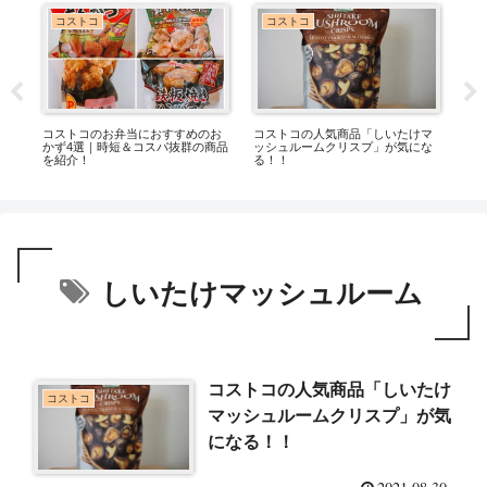
コストコ
コストコ
ズ
コストコのお弁当におすすめのお
コストコの人気商品「しいたけマ
一度
かず4選｜時短＆コスパ抜群の商品
ッシュルームクリスプ」が気にな
ンチ
を紹介！
る！！
しいたけマッシュルーム
コストコの人気商品「しいたけ
コストコ
マッシュルームクリスプ」が気
になる！！