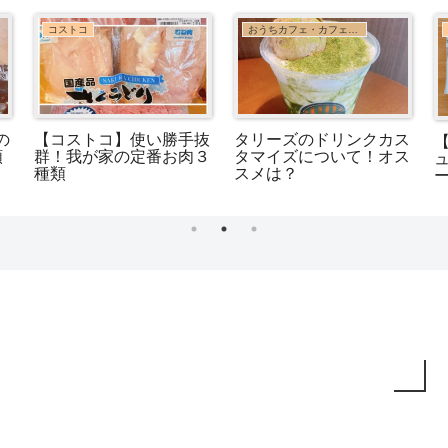
コストコ
おうちカフェ・カフェ巡り
の
【コストコ】使い勝手抜
タリーズのドリンクカス
類
群！我が家の定番お肉３
タマイズについて！オス
種類
スメは？