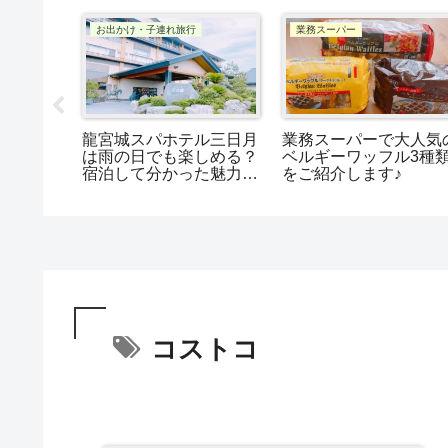
お出かけ・子連れ旅行
業務スーパー
かねふく
龍宮城スパホテル三日月
業務スーパーで大人気
こ｣は優
は雨の日でも楽しめる？
ベルギーワッフル3種
群！
宿泊して分かった魅力を
をご紹介します♪
レビュー
コストコ