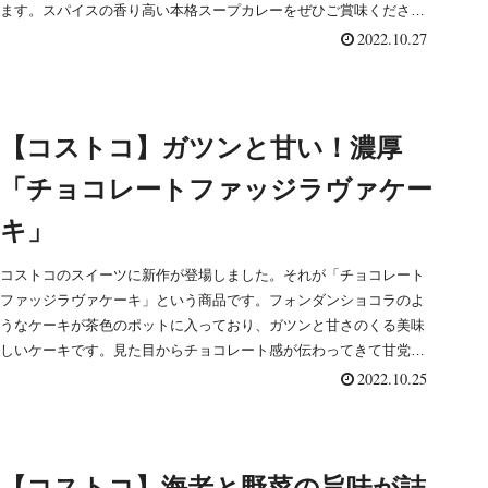
ます。スパイスの香り高い本格スープカレーをぜひご賞味くださ
い！
2022.10.27
【コストコ】ガツンと甘い！濃厚
「チョコレートファッジラヴァケー
キ」
コストコのスイーツに新作が登場しました。それが「チョコレート
ファッジラヴァケーキ」という商品です。フォンダンショコラのよ
うなケーキが茶色のポットに入っており、ガツンと甘さのくる美味
しいケーキです。見た目からチョコレート感が伝わってきて甘党に
刺さるスイーツです。今回はそんな甘い物好きな方にオススメした
2022.10.25
い！「チョコレートファッジラヴァケーキ」をご紹介します。
【コストコ】海老と野菜の旨味が詰