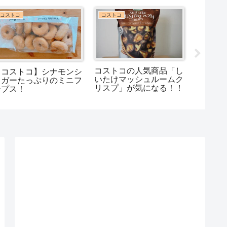
コストコ
コストコ
コストコ
コストコの人気商品「し
コスト
【コストコ】シナモンシ
いたけマッシュルームク
リー！
ュガーたっぷりのミニフ
リスプ」が気になる！！
の…？
ープス！
い…？