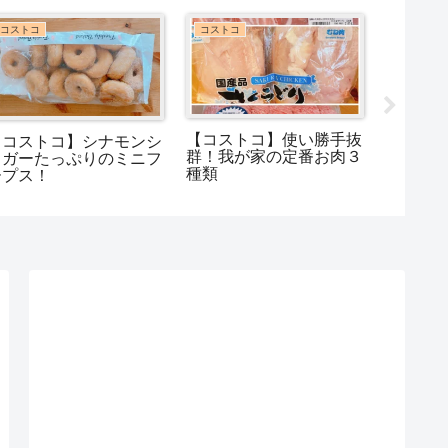
コストコ
コストコ
コストコ
【コストコ】使い勝手抜
【コス
【コストコ】シナモンシ
群！我が家の定番お肉３
スープ
ュガーたっぷりのミニフ
種類
4種類の
ープス！
ロリー