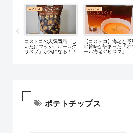
コストコ
コストコ
めるだけ
コストコの人気商品「し
【コストコ】海老と野
タ「トマ
いたけマッシュルームク
の旨味が詰まった「オ
ーネチー
リスプ」が気になる！！
ール海老のビスク」
」
ポテトチップス