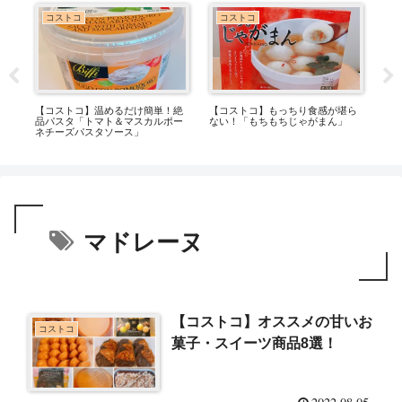
コストコ
コストコ
ニラ
【コストコ】温めるだけ簡単！絶
【コストコ】もっちり食感が堪ら
【
ど
品パスタ「トマト＆マスカルポー
ない！「もちもちじゃがまん」
詰
ネチーズパスタソース」
ク
マドレーヌ
【コストコ】オススメの甘いお
コストコ
菓子・スイーツ商品8選！