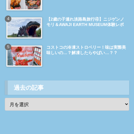
【2歳の子連れ淡路島旅行④】ニジゲンノ
モリ＆AWAJI EARTH MUSEUM体験レポ
コストコの冷凍ストロベリー！味は実際美
味しいの…？解凍したらやばい…？？
過去の記事