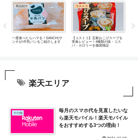
商品紹介
コストコ
ル
一度食べたらハマる！SANCH(サ
【コストコ】五穀おこげスープを
業
保
ンチ)の牛乳パンをご紹介します
実食レビュー！4種類の味・コス
ワッ
パ・カロリーを徹底検証
楽天エリア
毎月のスマホ代を見直したいな
その他
ら楽天モバイル！楽天モバイル
をおすすめする3つの理由！