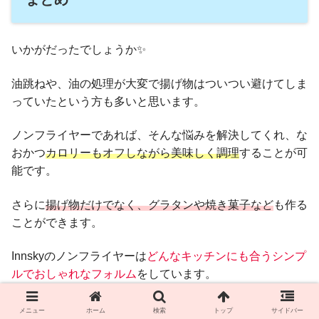
いかがだったでしょうか✨
油跳ねや、油の処理が大変で揚げ物はついつい避けてしま
っていたという方も多いと思います。
ノンフライヤーであれば、そんな悩みを解決してくれ、な
おかつ
カロリーもオフしながら美味しく調理
することが可
能です。
さらに
揚げ物だけでなく、グラタンや焼き菓子など
も作る
ことができます。
Innskyのノンフライヤーは
どんなキッチンにも合うシンプ
ルでおしゃれなフォル
ム
をしています。
購入を検討されている方は是非参考にしてくださいね✨
メニュー
ホーム
検索
トップ
サイドバー