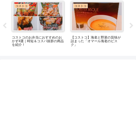
業務スーパー
コストコ
味が
業務スーパーで大人気のベルギー
【コストコ】おすすめポテトチッ
コ
ス
ワッフル3種類をご紹介します♪
プス5選！味・コスパを実食比較
は
や