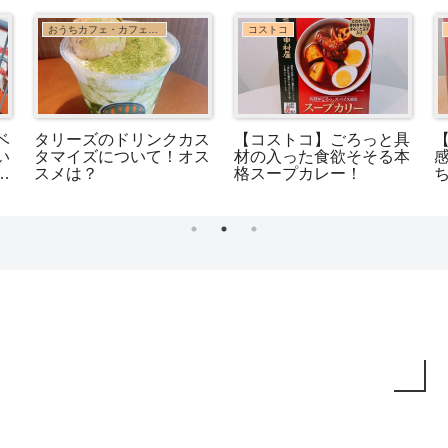
おうちカフェ・カフェ巡り
コストコ
ベ
タリーズのドリンクカス
【コストコ】ごろっと具
い
タマイズについて！オス
材の入った食欲そそる本
スメは？
格スープカレー！