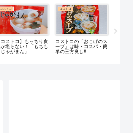
コストコ
コストコ
コストコ
【コストコ】もっちり食
コストコの「おこげのス
【コス
感が堪らない！「もちも
ープ」は味・コスパ・簡
味しい
ちじゃがまん」
単の三方良し!!
のオス