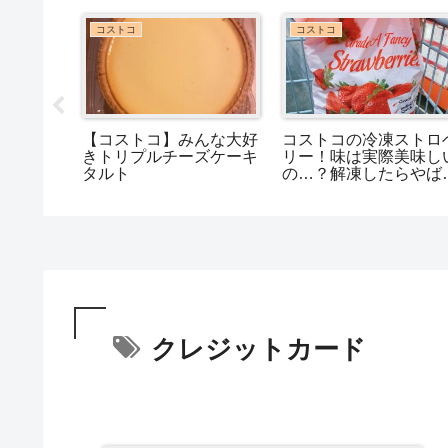
コストコ
コストコ
【コストコ】みんな大好
コストコの冷凍ストロ
ナモンシ
きトリプルチーズケーキ
リー！味は実際美味し
のミニフ
タルト
の…？解凍したらやば
い…？？
クレジットカード