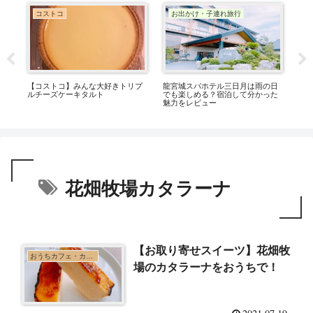
コストコ
お出かけ・子連れ旅行
ッ
【コストコ】みんな大好きトリプ
龍宮城スパホテル三日月は雨の日
コ
較
ルチーズケーキタルト
でも楽しめる？宿泊して分かった
ッ
魅力をレビュー
る
花畑牧場カタラーナ
【お取り寄せスイーツ】花畑牧
おうちカフェ・カフェ巡り
場のカタラーナをおうちで！