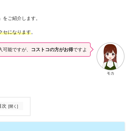
」をご紹介します。
クセになります
。
入可能ですが、
コストコの方がお得
ですよ
モカ
目次