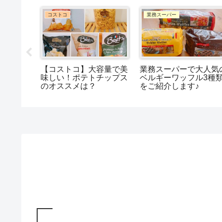
コストコ
業務スーパー
い勝手抜
【コストコ】大容量で美
業務スーパーで大人気
番お肉３
味しい！ポテトチップス
ベルギーワッフル3種
のオススメは？
をご紹介します♪