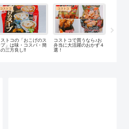
コストコ
コストコ
お出かけ
コストコの「おこげのス
コストコで買うなら♪お
雨でもへ
ープ」は味・コスパ・簡
弁当に大活躍のおかず４
中楽し
の三方良し!!
選！
ホテル