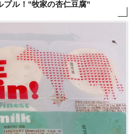
プル！”牧家の杏仁豆腐”