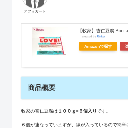
アフォガート
【牧家】杏仁豆腐 Bocc
created by
Rinker
Amazonで探す
商品概要
牧家の杏仁豆腐は
１００ｇ×
６個入り
です。
６個が連なっていますが、線が入っているので簡単