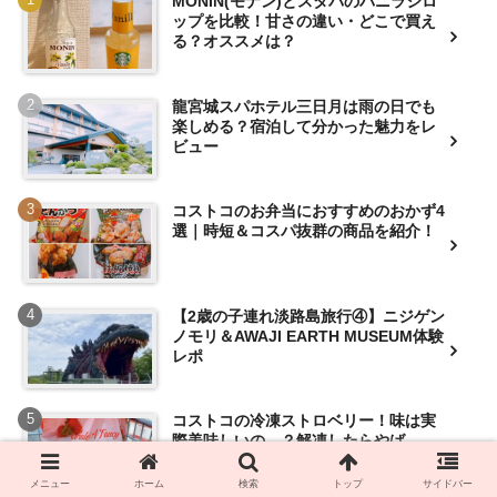
MONIN(モナン)とスタバのバニラシロ
ップを比較！甘さの違い・どこで買え
る？オススメは？
龍宮城スパホテル三日月は雨の日でも
楽しめる？宿泊して分かった魅力をレ
ビュー
コストコのお弁当におすすめのおかず4
選｜時短＆コスパ抜群の商品を紹介！
【2歳の子連れ淡路島旅行④】ニジゲン
ノモリ＆AWAJI EARTH MUSEUM体験
レポ
コストコの冷凍ストロベリー！味は実
際美味しいの…？解凍したらやば
い…？？
メニュー
ホーム
検索
トップ
サイドバー