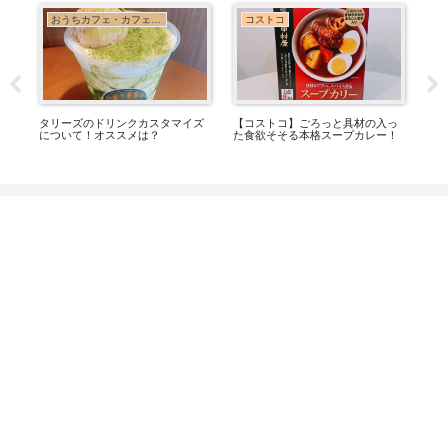
トコ
お出かけ・子連れ旅行
業務スーパー
ストコ】ごろっと具材の入っ
龍宮城スパホテル三日月は雨の日
業務スーパーで大
欲そそる本格スープカレー！
でも楽しめる？宿泊して分かった
ワッフル3種類を
魅力をレビュー