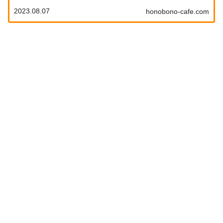
えるだけというお手軽さなのに本格的でとても美味しい
2023.08.07
honobono-cafe.com
です。そのままでもアレンジしても楽しめそうなパスタ
ソースで、是非オススメしたいと思ったので今回ご紹介
します。