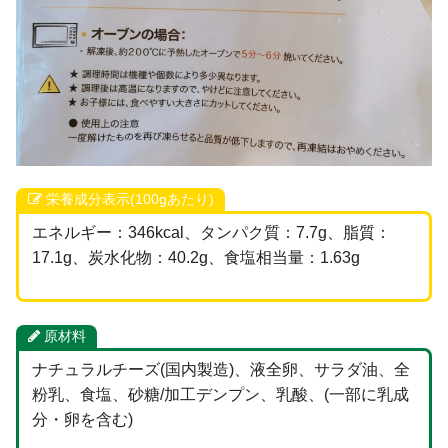
栄養成分表示(100gあたり)
エネルギー：346kcal、タンパク質：7.7g、脂質：
17.1g、炭水化物：40.2g、食塩相当量：1.63g
原材料
ナチュラルチーズ(国内製造)、液全卵、サラダ油、全
粉乳、食塩、砂糖/加工デンプン、乳酸、(一部に乳成
分・卵を含む)