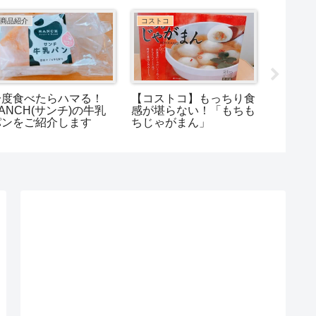
コストコ
コストコ
コストコ
コストコの人気商品「し
【コストコ】使い勝手抜
【コス
いたけマッシュルームク
群！我が家の定番お肉３
きトリ
リスプ」が気になる！！
種類
タルト