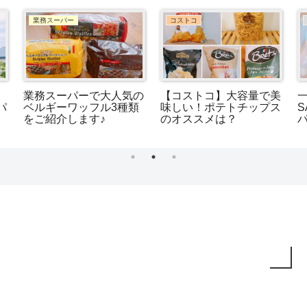
コストコ
おうちカフェ・カフェ巡り
ス
【コストコ】温めるだけ
タリーズのドリンクカス
簡
簡単！絶品パスタ「トマ
タマイズについて！オス
ト＆マスカルポーネチー
スメは？
ズパスタソース」