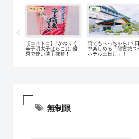
コストコ
コストコ
っちり食
コストコの冷凍ストロベ
コストコの「おこげの
「もちも
リー！味は実際美味しい
ープ」は味・コスパ・
の…？解凍したらやば
単の三方良し!!
い…？？
無制限