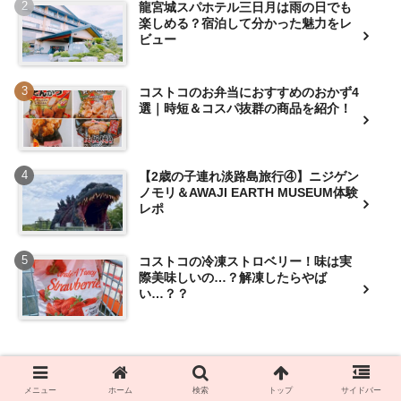
龍宮城スパホテル三日月は雨の日でも
楽しめる？宿泊して分かった魅力をレ
ビュー
コストコのお弁当におすすめのおかず4
選｜時短＆コスパ抜群の商品を紹介！
【2歳の子連れ淡路島旅行④】ニジゲン
ノモリ＆AWAJI EARTH MUSEUM体験
レポ
コストコの冷凍ストロベリー！味は実
際美味しいの…？解凍したらやば
い…？？
メニュー
ホーム
検索
トップ
サイドバー