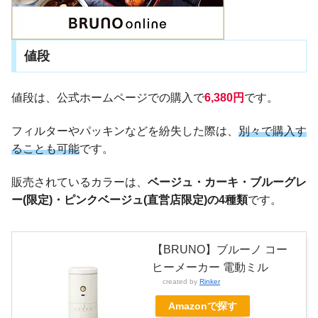
値段
値段は、公式ホームページでの購入で
6,380円
です。
フィルターやパッキンなどを紛失した際は、
別々で購入す
ることも可能
です。
販売されているカラーは、
ベージュ・カーキ・ブルーグレ
ー(限定)・ピンクベージュ(直営店限定)の4種類
です。
【BRUNO】ブルーノ コー
ヒーメーカー 電動ミル
created by
Rinker
Amazonで探す