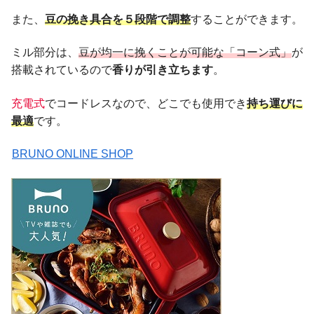
また、
豆の挽き具合を５段階で調整
することができます。
ミル部分は、
豆が均一に挽くことが可能な「コーン式
」
が
搭載されているので
香りが引き立ちます
。
充電式
でコードレスなので、どこでも使用でき
持ち運びに
最適
です。
BRUNO ONLINE SHOP