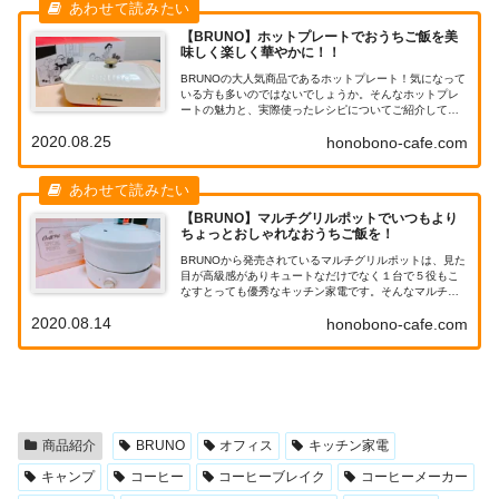
【BRUNO】ホットプレートでおうちご飯を美
味しく楽しく華やかに！！
BRUNOの大人気商品であるホットプレート！気になって
いる方も多いのではないでしょうか。そんなホットプレ
ートの魅力と、実際使ったレシピについてご紹介してい
ます。色とデザインがとっても可愛く、おうちご飯がい
2020.08.25
honobono-cafe.com
つもよりオシャレに楽しくなりますよ♪
【BRUNO】マルチグリルポットでいつもより
ちょっとおしゃれなおうちご飯を！
BRUNOから発売されているマルチグリルポットは、見た
目が高級感がありキュートなだけでなく１台で５役もこ
なすとっても優秀なキッチン家電です。そんなマルチグ
リルポットを使って、いつもよりちょっとおしゃれなお
2020.08.14
honobono-cafe.com
うちご飯を作ってみませんか？
商品紹介
BRUNO
オフィス
キッチン家電
キャンプ
コーヒー
コーヒーブレイク
コーヒーメーカー