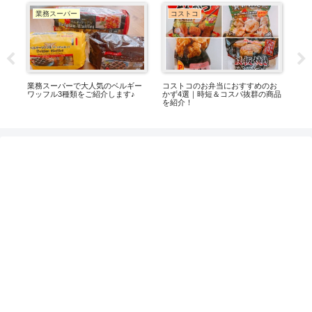
業務スーパー
コストコ
サ
業務スーパーで大人気のベルギー
コストコのお弁当におすすめのお
【
す
ワッフル3種類をご紹介します♪
かず4選｜時短＆コスパ抜群の商品
実
を紹介！
パ