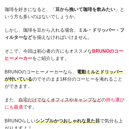
珈琲を好きになると、「
豆から挽いて珈琲を飲みたい
」と
いう方も多いのはないでしょうか。
しかし、珈琲を豆から入れる場合、
ミル・ドリッパー・フ
ィルターなど
を揃えなければいけません。
そこで、今回は初心者の方にもオススメな
BRUNOのコー
ヒーメーカー
をご紹介します。
BRUNOのコーヒーメーカーなら、
電動ミルとドリッパー
が付いている
のでそのまま1杯分のコーヒーを淹れること
ができます。
また、
自宅だけでなくオフィスやキャンプなど
の
持ち運び
にも最適
です。
BRUNOらしい
シンプルかつおしゃれな見た目
で気分も上
がりますよ！