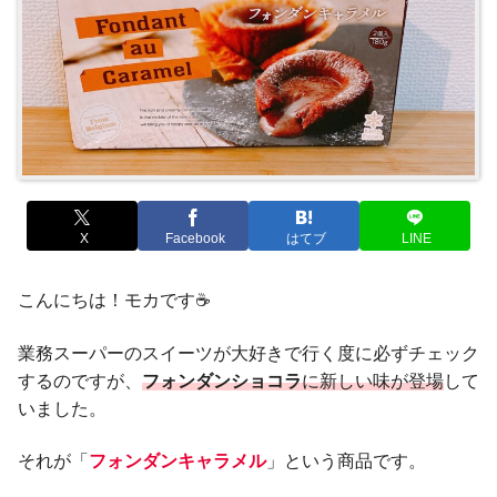
X
Facebook
はてブ
LINE
こんにちは！モカです☕️
業務スーパーのスイーツが大好きで行く度に必ずチェック
するのですが、
フォンダンショコラ
に新しい味が登場
して
いました。
それが「
フォンダンキャラメル
」という商品です。