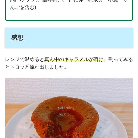
んごを含む)
感想
レンジで温めると
真ん中の
キャラメル
が溶け
、割ってみる
とトロッと流れ出しました。