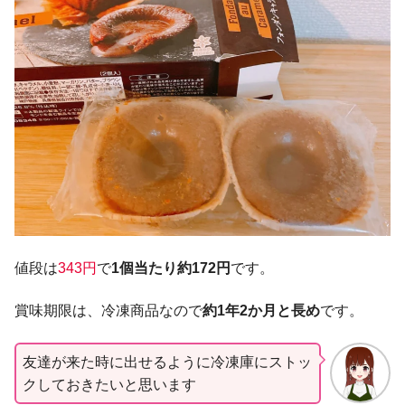
値段は
343円
で
1個当たり約
172
円
です。
賞味期限は、冷凍商品なので
約
1
年
2か月と長め
です。
友達が来た時に出せるように冷凍庫にストッ
クしておきたいと思います