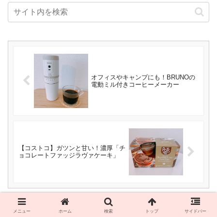
オフィスやキャンプにも！BRUNOの
電動ミル付きコーヒーメーカー
【コストコ】ガツンと甘い！濃厚「チ
ョコレートファッジラヴァケーキ」
コメント
メニュー
ホーム
検索
トップ
サイドバー