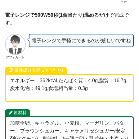
モカ
電子レンジで500W50秒(1個当たり)温めるだけ
で完成で
す。
電子レンジで手軽にできるのが嬉しいですね
アフォガート
栄養成分表示(1個当たり)
エネルギー：362kcal,たんぱく質：4.0g,脂質：16.7g,
炭水化物：49.1g,食塩相当量：0.3g
原材料
加糖全卵、キャラメル、小麦粉、マーガリン、バタ
ー、ブラウンシュガー、キャラメリゼシュガー/安定
剤(ペクチン)、酸味料、(一部に卵・乳成分・小麦・り