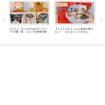
コストコ
コストコ
食感が堪ら
【コストコ】ごろっと具材の入っ
【コストコ】シナモンシュガーた
がまん」
た食欲そそる本格スープカレー！
っぷりのミニフープス！