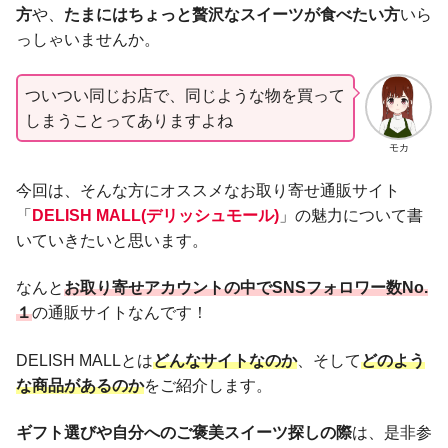
方
や、
たまにはちょっと贅沢なスイーツが食べたい方
いら
っしゃいませんか。
ついつい同じお店で、同じような物を買って
しまうことってありますよね
モカ
今回は、そんな方にオススメなお取り寄せ通販サイト
「
DELISH MALL
(デリッシュモール)
」の魅力について書
いていきたいと思います。
なんと
お取り寄せアカウントの中でSNSフォロワー数No.
１
の通販サイトなんです！
DELISH MALLとは
どんなサイトなのか
、そして
どのよう
な商品があるのか
をご紹介します。
ギフト選びや自分へのご褒美スイーツ探しの際
は、是非参