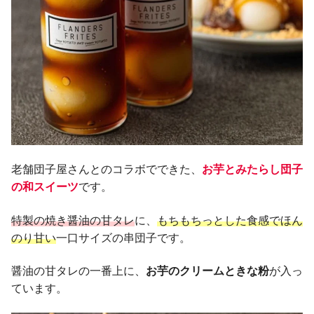
老舗団子屋さんとのコラボでできた、
お芋とみたらし団子
の和スイーツ
です。
特製の焼き醤油の甘タレ
に、
もちもちっとした食感でほん
のり甘い
一口サイズの串団子です。
醤油の甘タレの一番上に、
お芋のクリームときな粉
が入っ
ています。