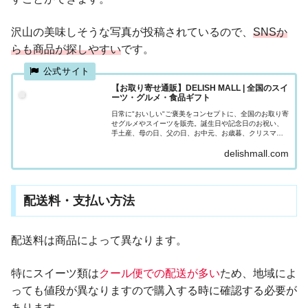
沢山の美味しそうな写真が投稿されているので、
SNSか
らも商品が探しやすい
です。
【お取り寄せ通販】DELISH MALL | 全国のスイ
ーツ・グルメ・食品ギフト
日常に"おいしい"ご褒美をコンセプトに、全国のお取り寄
せグルメやスイーツを販売。誕生日や記念日のお祝い、
手土産、母の日、父の日、お中元、お歳暮、クリスマ
ス、バレンタイン、ホワイトデーなど様々なプレゼント
delishmall.com
やギフトシーンでご利用いただけます。
配送料・支払い方法
配送料は商品によって異なります。
特にスイーツ類は
クール便での配送が多い
ため、地域によ
っても値段が異なりますので購入する時に確認する必要が
あります。