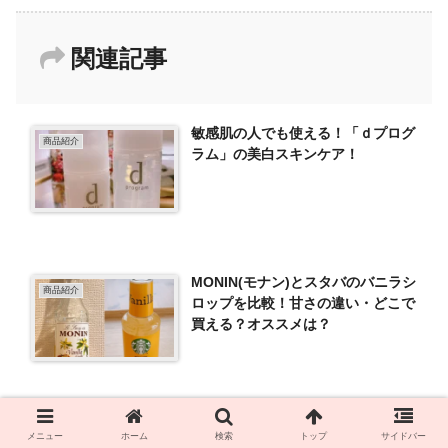
関連記事
敏感肌の人でも使える！「ｄプログ
商品紹介
ラム」の美白スキンケア！
MONIN(モナン)とスタバのバニラシ
商品紹介
ロップを比較！甘さの違い・どこで
買える？オススメは？
一度食べたらハマる！SANCH(サン
メニュー
ホーム
検索
トップ
サイドバー
商品紹介