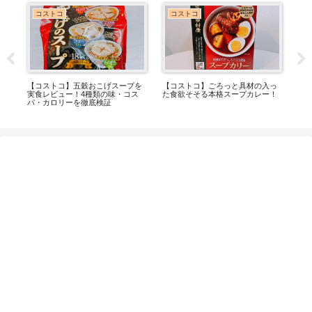
コストコ
コストコ
っ
【コストコ】海老と野菜の旨味が
【コストコ】おすすめポテトチッ
一度
！
詰まった「オマール海老のビス
プス5選！味・コスパを実食比較
ンチ
ク」