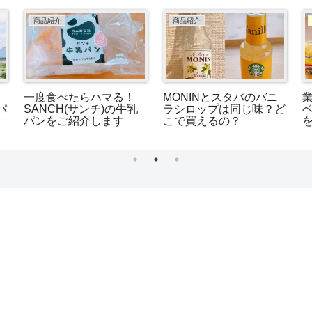
商品紹介
商品紹介
日
一度食べたらハマる！
MONINとスタバのバニ
パ
SANCH(サンチ)の牛乳
ラシロップは同じ味？ど
パンをご紹介します
こで買えるの？