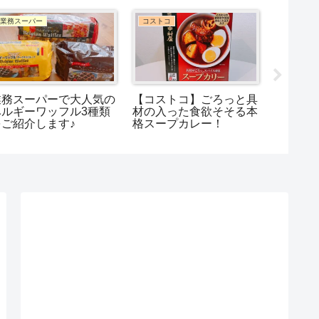
業務スーパー
コストコ
コストコ
業務スーパーで大人気の
【コストコ】ごろっと具
コスト
ベルギーワッフル3種類
材の入った食欲そそる本
ープ」
をご紹介します♪
格スープカレー！
単の三方