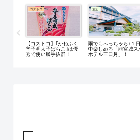
コストコ
旅行
【コストコ】｢かねふく
雨でもへっちゃら♪１
ナモンシ
辛子明太子ばらこ｣は優
中楽しめる「龍宮城ス
のミニフ
秀で使い勝手抜群！
ホテル三日月」！