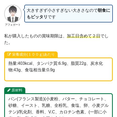
大きすぎず小さすぎない大きさなので
朝食に
もピッタリ
です
アフォガート
私が購入したものの賞味期限は、
加工日含めて２日
でし
た。
栄養成分(１００ｇ)あたり
熱量:403kcal、タンパク質:6.9g、脂質22g、炭水化
物:43g、食塩相当量:0.9g
原材料
パン(フランス製造)(小麦粉、バター、チョコレート、
砂糖、イースト、乳糖、全粉乳、食塩、卵、小麦グル
テン)/乳化剤、香料、V.C、カロチン色素、(一部に小