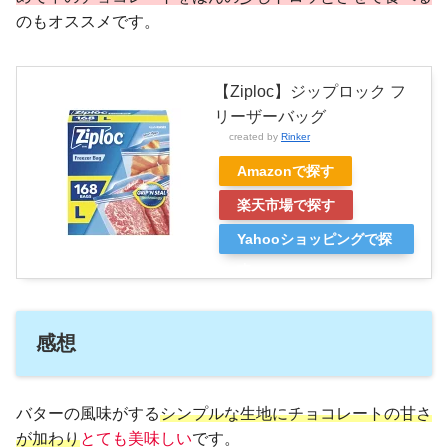
のもオススメです。
【Ziploc】ジップロック フ
リーザーバッグ
created by
Rinker
Amazonで探す
楽天市場で探す
Yahooショッピングで探
す
感想
バターの風味がする
シンプルな生地にチョコレートの甘さ
が加わり
とても美味しい
です。