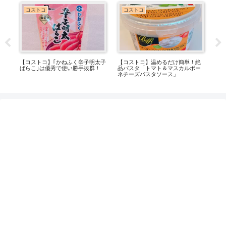
コ
コストコ
コストコ
コ】｢かねふく辛子明太子
【コストコ】温めるだけ簡単！絶
【コストコ】もっち
は優秀で使い勝手抜群！
品パスタ「トマト＆マスカルポー
ない！「もちもちじ
ネチーズパスタソース」