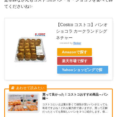
てくださいね✨
【Costco コストコ】パンオ
ショコラ カークランドシグ
ネチャー
created by
Rinker
Amazonで探す
楽天市場で探す
Yahooショッピングで探
す
買って良かった！コストコおすすめ商品～パン
編～
コストコといえば量が多くて値段が安いパンがとっても
有名ですよね！どれも魅力的で迷いますが、買って正解
だったとっても美味しいパンを３つご紹介します。保存
方法や解凍方法、ディナーロールのアレンジもご紹介し